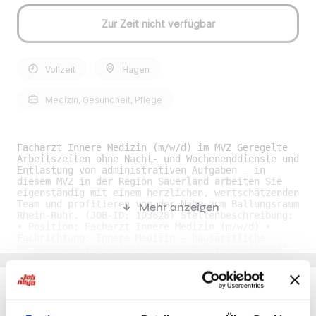
Zur Zeit nicht verfügbar
Vollzeit
Hagen
Medizin, Gesundheit, Pflege
Facharzt Innere Medizin (m/w/d) im MVZ Geregelte
Arbeitszeiten ohne Nacht- und Wochenenddienste und
Entlastung von administrativen Aufgaben – in
diesem MVZ in der Region Sauerland arbeiten Sie
eigenständig mit einem herzlichen, wertschätzenden
Team und profitieren von der Nähe zum Ballungsraum
Mehr anzeigen
Rhein-Ruhr. (JOB-ID: 103628) Stellenbeschreibung:
• Position: Facharzt Innere Medizin (m/w/d) •
Fachrichtung: Innere Medizin – hausärztliche
Versorgung. • Einrichtungstyp: MVZ • Arbeitszeit:
Vollzeit, Teilzeit • Beginn: Zum nächstmöglichen
Zeitpunkt • Arbeitsort: Sauerland •
Stellendetails: Als Facharzt für Innere Medizin
(m/w/d) betreuen Sie Patienten eigenständig im
hausärztlichen Bereich und arbeiten sowohl im
Du möchtest Jobs, die zu Dir passen?