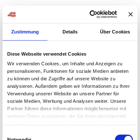
Zustimmung
Details
Über Cookies
Diese Webseite verwendet Cookies
Wir verwenden Cookies, um Inhalte und Anzeigen zu
personalisieren, Funktionen für soziale Medien anbieten
zu können und die Zugriffe auf unsere Website zu
analysieren. Außerdem geben wir Informationen zu Ihrer
Verwendung unserer Website an unsere Partner für
soziale Medien, Werbung und Analysen weiter. Unsere
Partner führen diese Informationen möglicherweise mit
weiteren Daten zusammen, die Sie ihnen bereitgestellt
haben oder die sie im Rahmen Ihrer Nutzung der Dienste
Application error: a
client
-side exception has occurred while
gesammelt haben.
Einwilligungsauswahl
Notwendig
loading
jobninja.com
(see the
browser console
for more