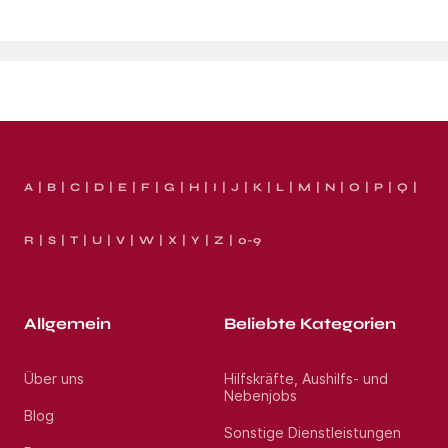
A
B
C
D
E
F
G
H
I
J
K
L
M
N
O
P
Q
R
S
T
U
V
W
X
Y
Z
0-9
Allgemein
Beliebte Kategorien
Über uns
Hilfskräfte, Aushilfs- und
Nebenjobs
Blog
Sonstige Dienstleistungen