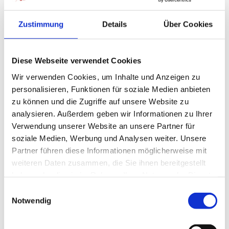
Fachabteilungen des Hauses
Zustimmung
Details
Über Cookies
Mitwirkung an der Weiterentwicklung medizinischer
Abläufe und Qualitätsstandards
Ihre Perspektiven:
Diese Webseite verwendet Cookies
Wir verwenden Cookies, um Inhalte und Anzeigen zu
Strukturierte Weiterbildung und fachliche
personalisieren, Funktionen für soziale Medien anbieten
Entwicklungsmöglichkeiten
zu können und die Zugriffe auf unsere Website zu
Moderne diagnostische und therapeutische
analysieren. Außerdem geben wir Informationen zu Ihrer
Ausstattung
Verwendung unserer Website an unsere Partner für
soziale Medien, Werbung und Analysen weiter. Unsere
Kollegiales und wertschätzendes Arbeitsumfeld
Partner führen diese Informationen möglicherweise mit
Attraktive Vergütung und zusätzliche
weiteren Daten zusammen, die Sie ihnen bereitgestellt
Sozialleistungen
haben oder die sie im Rahmen Ihrer Nutzung der Dienste
gesammelt haben.
Langfristige berufliche Perspektive mit individuellen
Einwilligungsauswahl
Entwicklungsmöglichkeiten
Notwendig