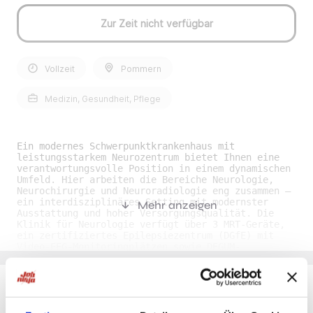
Zur Zeit nicht verfügbar
Vollzeit
Pommern
Medizin, Gesundheit, Pflege
Ein modernes Schwerpunktkrankenhaus mit
leistungsstarkem Neurozentrum bietet Ihnen eine
verantwortungsvolle Position in einem dynamischen
Umfeld. Hier arbeiten die Bereiche Neurologie,
Neurochirurgie und Neuroradiologie eng zusammen –
ein interdisziplinäres Setting mit modernster
Mehr anzeigen
Ausstattung und hoher Versorgungsqualität. Die
Klinik für Neurologie verfügt über 3 MRT-Geräte,
ein zertifiziertes Epilepsiezentrum (DGfE) mit
Video-EEG-Monitoringplätzen sowie DEGUM-
zertifizierte Ultraschallkurse. Neben der
Versorgung akuter neurologischer Krankheitsbilder
bietet die Abteilung zahlreiche
Weiterbildungsmöglichkeiten: Zusatzbezeichnungen
in Geriatrie und Schlafmedizin, Zertifikate in
Du möchtest Jobs, die zu Dir passen?