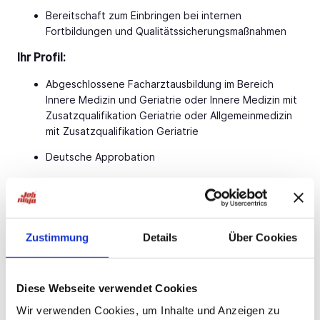
Bereitschaft zum Einbringen bei internen
Fortbildungen und Qualitätssicherungsmaßnahmen
Ihr Profil:
Abgeschlossene Facharztausbildung im Bereich
Innere Medizin und Geriatrie oder Innere Medizin mit
Zusatzqualifikation Geriatrie oder Allgemeinmedizin
mit Zusatzqualifikation Geriatrie
Deutsche Approbation
Offenes Auftreten, fachliche und soziale Kompetenz
Kommunikations-, Team- und Kooperationsfähigkeit
Verantwortungsbewusstsein, Engagement und
Zustimmung
Details
Über Cookies
Eigeninitiative
Kollegiales und professionelles Auftreten sowie ein
Diese Webseite verwendet Cookies
freundlicher, aufgeschlossener Umgang mit
Patienten und deren Angehörigen
Wir verwenden Cookies, um Inhalte und Anzeigen zu