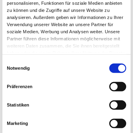
personalisieren, Funktionen für soziale Medien anbieten
Bewerbung & Rückfragen:
Wir freuen uns auf Ihre
zu können und die Zugriffe auf unsere Website zu
Bewerbung (Lebenslauf) und über Ihre Rückfragen:
analysieren. Außerdem geben wir Informationen zu Ihrer
Jetzt bewerben!
.
Verwendung unserer Website an unsere Partner für
soziale Medien, Werbung und Analysen weiter. Unsere
Partner führen diese Informationen möglicherweise mit
Jetzt schnell bewerben
weiteren Daten zusammen, die Sie ihnen bereitgestellt
haben oder die sie im Rahmen Ihrer Nutzung der Dienste
gesammelt haben.
Einwilligungsauswahl
Notwendig
Merken
Standort:
Oberhausen
Präferenzen
Statistiken
Marketing