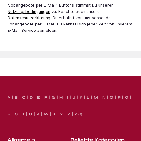
"Jobangebote per E-Mail"-Buttons stimmst Du unseren
Nutzungsbedingungen
zu. Beachte auch unsere
Datenschutzerklärung
. Du erhältst von uns passende
Jobangebote per E-Mail. Du kannst Dich jeder Zeit von unserem
E-Mail-Service abmelden.
A
B
C
D
E
F
G
H
I
J
K
L
M
N
O
P
Q
R
S
T
U
V
W
X
Y
Z
0-9
Allgemein
Beliebte Kategorien