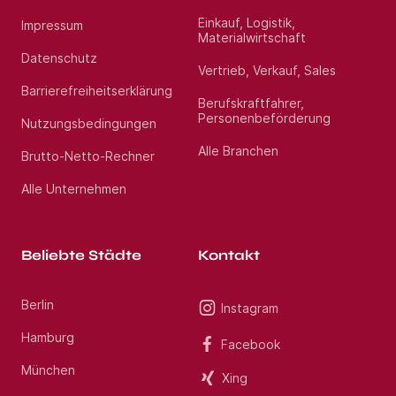
Heidenheim gGmbH | Tel. Jetzt bewerben
Einkauf, Logistik,
Impressum
Materialwirtschaft
Standort:
Heidenheim an der
Datenschutz
Vertrieb, Verkauf, Sales
Brenz
Barrierefreiheitserklärung
Berufskraftfahrer,
Personenbeförderung
Nutzungsbedingungen
Alle Branchen
Brutto-Netto-Rechner
Alle Unternehmen
Beliebte Städte
Kontakt
Berlin
Instagram
Hamburg
Facebook
München
Xing