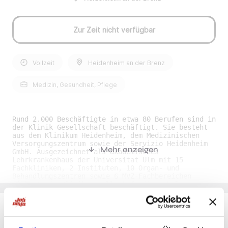
Zur Zeit nicht verfügbar
Vollzeit
Heidenheim an der Brenz
Medizin, Gesundheit, Pflege
Rund 2.000 Beschäftigte in etwa 80 Berufen sind in
der Klinik-Gesellschaft beschäftigt. Sie besteht
aus dem Klinikum Heidenheim, dem Medizinischen
Versorgungszentrum sowie der Servizio Heidenheim
Mehr anzeigen
GmbH. Ausgezeichnet als akademisches
Lehrkrankenhaus der Universität Ulm mit 15
Fachkliniken, 2 Instituten, 10 Organ- und
Behandlungszentren sowie 6 MVZ-Fachbereichen
sichert die Klinik-Gesellschaft die ambulante und
stationäre Gesundheitsversorgung. Sie zählt zu den
größten Arbeitgebern und
Dienstleistungsunternehmen in der Region
Ostwürttemberg. Unser MVZ ist eine
hundertprozentige Tochtergesellschaft der Kliniken
Du möchtest Jobs, die zu Dir passen?