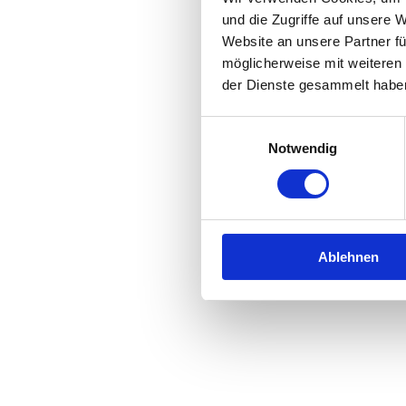
und die Zugriffe auf unsere 
Website an unsere Partner fü
Application error: a
client
-side 
möglicherweise mit weiteren
der Dienste gesammelt habe
Einwilligungsauswahl
Notwendig
Ablehnen