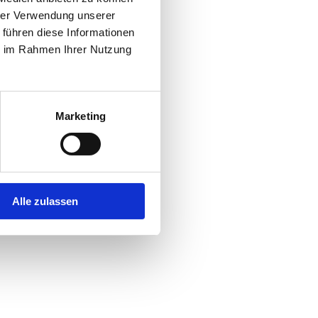
hrer Verwendung unserer
 führen diese Informationen
r console
for more information).
ie im Rahmen Ihrer Nutzung
Marketing
Alle zulassen