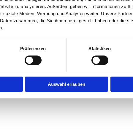
Website zu analysieren. Außerdem geben wir Informationen zu I
r soziale Medien, Werbung und Analysen weiter. Unsere Partner
exception has occurred while loading
jobninja.com
(see the
browse
 Daten zusammen, die Sie ihnen bereitgestellt haben oder die s
n.
Präferenzen
Statistiken
Auswahl erlauben