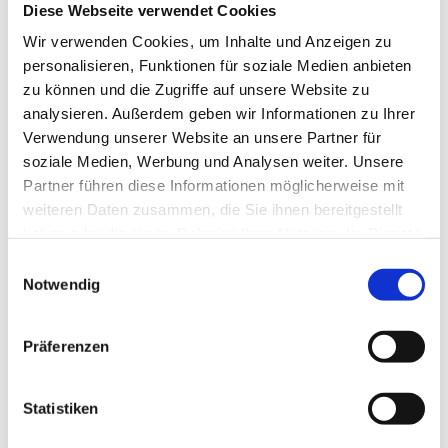
Diese Webseite verwendet Cookies
Einfühlungsvermögen und hohe soziale Kompetenz
sowie Kommunikationsstärke und
Wir verwenden Cookies, um Inhalte und Anzeigen zu
Verantwortungsbewusstsein.
personalisieren, Funktionen für soziale Medien anbieten
zu können und die Zugriffe auf unsere Website zu
Deutsche Approbation
analysieren. Außerdem geben wir Informationen zu Ihrer
Bewerbung & Rückfragen:
Wir freuen uns auf Ihre
Verwendung unserer Website an unsere Partner für
Bewerbung (Lebenslauf) und über Ihre Rückfragen:
soziale Medien, Werbung und Analysen weiter. Unsere
Jetzt bewerben!
.
Partner führen diese Informationen möglicherweise mit
weiteren Daten zusammen, die Sie ihnen bereitgestellt
haben oder die sie im Rahmen Ihrer Nutzung der Dienste
gesammelt haben.
Jetzt schnell bewerben
Einwilligungsauswahl
Notwendig
Merken
Präferenzen
Standort:
Essen
Statistiken