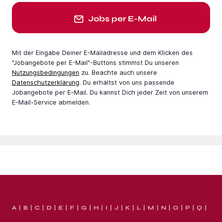
Jobs per E-Mail
Mit der Eingabe Deiner E-Mail­adresse und dem Klicken des
"Jobangebote per E-Mail"-Buttons stimmst Du unseren
Nutzungsbedingungen
zu. Beachte auch unsere
Datenschutzerklärung
. Du erhältst von uns passende
Jobangebote per E-Mail. Du kannst Dich jeder Zeit von unserem
E-Mail-Service abmelden.
A
B
C
D
E
F
G
H
I
J
K
L
M
N
O
P
Q