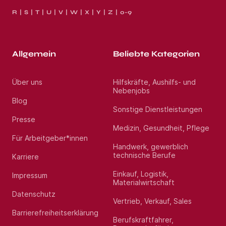
R
S
T
U
V
W
X
Y
Z
0-9
Allgemein
Beliebte Kategorien
Über uns
Hilfskräfte, Aushilfs- und
Nebenjobs
Blog
Sonstige Dienstleistungen
Presse
Medizin, Gesundheit, Pflege
Für Arbeitgeber*innen
Handwerk, gewerblich
technische Berufe
Karriere
Einkauf, Logistik,
Impressum
Materialwirtschaft
Datenschutz
Vertrieb, Verkauf, Sales
Barrierefreiheitserklärung
Berufskraftfahrer,