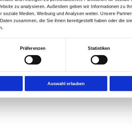
Website zu analysieren. Außerdem geben wir Informationen zu I
r soziale Medien, Werbung und Analysen weiter. Unsere Partner
exception has occurred while loading
jobninja.com
(see the
browse
 Daten zusammen, die Sie ihnen bereitgestellt haben oder die s
n.
Präferenzen
Statistiken
Auswahl erlauben