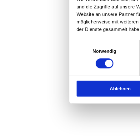
und die Zugriffe auf unsere 
Website an unsere Partner fü
Application error: a
client
-side 
möglicherweise mit weiteren
der Dienste gesammelt habe
Einwilligungsauswahl
Notwendig
Ablehnen