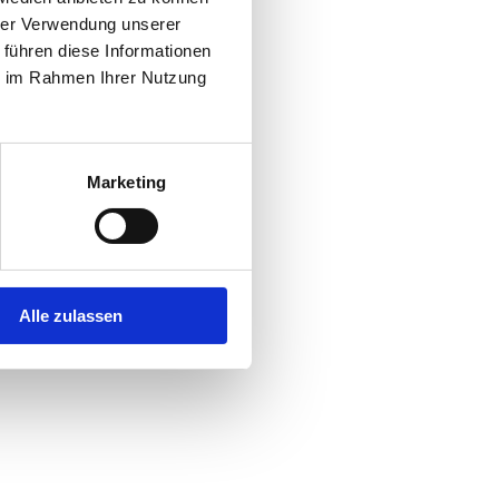
hrer Verwendung unserer
 führen diese Informationen
r console
for more information).
ie im Rahmen Ihrer Nutzung
Marketing
Alle zulassen