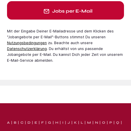
Jobs per E-Mail
Mit der Eingabe Deiner E-Mail­adresse und dem Klicken des
"Jobangebote per E-Mail"-Buttons stimmst Du unseren
Nutzungsbedingungen
zu. Beachte auch unsere
Datenschutzerklärung
. Du erhältst von uns passende
Jobangebote per E-Mail. Du kannst Dich jeder Zeit von unserem
E-Mail-Service abmelden.
A
B
C
D
E
F
G
H
I
J
K
L
M
N
O
P
Q