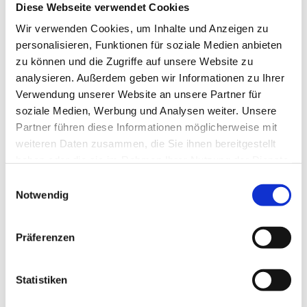
Diese Webseite verwendet Cookies
Einfühlungsvermögen und hohe soziale Kompetenz
sowie Kommunikationsstärke und
Wir verwenden Cookies, um Inhalte und Anzeigen zu
Verantwortungsbewusstsein.
personalisieren, Funktionen für soziale Medien anbieten
zu können und die Zugriffe auf unsere Website zu
Deutsche Approbation
analysieren. Außerdem geben wir Informationen zu Ihrer
Bewerbung & Rückfragen:
Wir freuen uns auf Ihre
Verwendung unserer Website an unsere Partner für
Bewerbung (Lebenslauf) und über Ihre Rückfragen:
soziale Medien, Werbung und Analysen weiter. Unsere
Jetzt bewerben!
.
Partner führen diese Informationen möglicherweise mit
weiteren Daten zusammen, die Sie ihnen bereitgestellt
haben oder die sie im Rahmen Ihrer Nutzung der Dienste
gesammelt haben.
Jetzt schnell bewerben
Einwilligungsauswahl
Notwendig
Merken
Präferenzen
Standort:
Duisburg
Statistiken