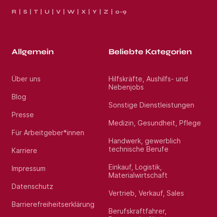
R
S
T
U
V
W
X
Y
Z
0-9
Allgemein
Beliebte Kategorien
Über uns
Hilfskräfte, Aushilfs- und
Nebenjobs
Blog
Sonstige Dienstleistungen
Presse
Medizin, Gesundheit, Pflege
Für Arbeitgeber*innen
Handwerk, gewerblich
technische Berufe
Karriere
Einkauf, Logistik,
Impressum
Materialwirtschaft
Datenschutz
Vertrieb, Verkauf, Sales
Barrierefreiheitserklärung
Berufskraftfahrer,