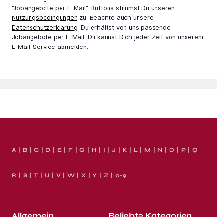
"Jobangebote per E-Mail"-Buttons stimmst Du unseren
Nutzungsbedingungen
zu. Beachte auch unsere
Datenschutzerklärung
. Du erhältst von uns passende
Jobangebote per E-Mail. Du kannst Dich jeder Zeit von unserem
E-Mail-Service abmelden.
A
B
C
D
E
F
G
H
I
J
K
L
M
N
O
P
Q
R
S
T
U
V
W
X
Y
Z
0-9
Allgemein
Beliebte Kategorien