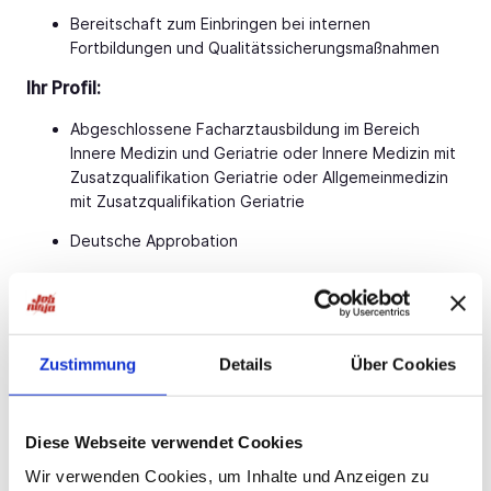
Bereitschaft zum Einbringen bei internen
Fortbildungen und Qualitätssicherungsmaßnahmen
Ihr Profil:
Abgeschlossene Facharztausbildung im Bereich
Innere Medizin und Geriatrie oder Innere Medizin mit
Zusatzqualifikation Geriatrie oder Allgemeinmedizin
mit Zusatzqualifikation Geriatrie
Deutsche Approbation
Offenes Auftreten, fachliche und soziale Kompetenz
Kommunikations-, Team- und Kooperationsfähigkeit
Verantwortungsbewusstsein, Engagement und
Zustimmung
Details
Über Cookies
Eigeninitiative
Kollegiales und professionelles Auftreten sowie ein
Diese Webseite verwendet Cookies
freundlicher, aufgeschlossener Umgang mit
Patienten und deren Angehörigen
Wir verwenden Cookies, um Inhalte und Anzeigen zu