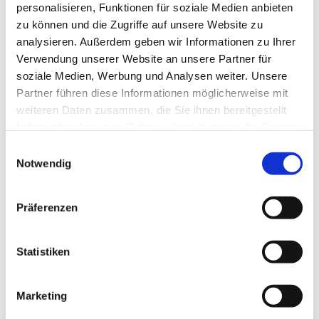
personalisieren, Funktionen für soziale Medien anbieten
Bewerbung & Rückfragen:
Wir freuen uns auf Ihre
zu können und die Zugriffe auf unsere Website zu
Bewerbung (Lebenslauf) und über Ihre Rückfragen:
analysieren. Außerdem geben wir Informationen zu Ihrer
Jetzt bewerben!
.
Verwendung unserer Website an unsere Partner für
soziale Medien, Werbung und Analysen weiter. Unsere
Partner führen diese Informationen möglicherweise mit
Jetzt schnell bewerben
weiteren Daten zusammen, die Sie ihnen bereitgestellt
haben oder die sie im Rahmen Ihrer Nutzung der Dienste
gesammelt haben.
Einwilligungsauswahl
Notwendig
Merken
Standort:
Duisburg
Präferenzen
Statistiken
Marketing