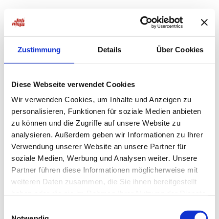
Zustimmung
Details
Über Cookies
Diese Webseite verwendet Cookies
Wir verwenden Cookies, um Inhalte und Anzeigen zu
personalisieren, Funktionen für soziale Medien anbieten
zu können und die Zugriffe auf unsere Website zu
analysieren. Außerdem geben wir Informationen zu Ihrer
Verwendung unserer Website an unsere Partner für
soziale Medien, Werbung und Analysen weiter. Unsere
Partner führen diese Informationen möglicherweise mit
weiteren Daten zusammen, die Sie ihnen bereitgestellt
haben oder die sie im Rahmen Ihrer Nutzung der Dienste
Application error: a
client
-side exception has occurred while
gesammelt haben.
Einwilligungsauswahl
Notwendig
loading
jobninja.com
(see the
browser console
for more