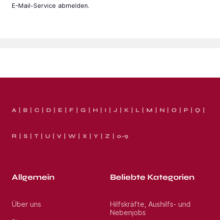
E-Mail-Service abmelden.
A
B
C
D
E
F
G
H
I
J
K
L
M
N
O
P
Q
R
S
T
U
V
W
X
Y
Z
0-9
Allgemein
Beliebte Kategorien
Über uns
Hilfskräfte, Aushilfs- und
Nebenjobs