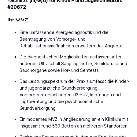
Facharzt (m/w/d) für Kinder- und Jugendmedizin.
#20672
Ihr MVZ
Eine umfassende Allergiediagnostik und die
Beantragung von Vorsorge- und
Rehabilitationsmaßnahmen erweitern das Angebot
Die diagnostischen Möglichkeiten umfassen unter
anderem Ultraschall Säuglingshüfte, Schilddrüse und
Bauchorgane sowie Hör- und Sehtests
Das Leistungsspektrum der Praxis umfasst die Kinder-
und jugendärztliche Grundversorgung,
Vorsorgeuntersuchungen U2 – J2, Impfungen und
Impfberatung und die psychosomatische
Grundversorgung
Ein modernes MVZ in Angliederung an ein Klinikum mit
insgesamt rund 560 Betten an mehreren Standorten
Zahlreiche Facharztpraxen bilden das Spektrum der