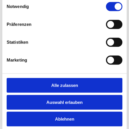
Einwilligungsauswahl
Hohes Maß an Sorgfalt, hohe Einsatzbereitschaft
Notwendig
sowie Empathie den Patienten/-innen gegenüber
Facharzt (m/w/d) für Haut- und
Präferenzen
Geschlechtskrankheiten
Statistiken
Neu!
Jetzt schnell bewerben
Marketing
Merken
Alle zulassen
Standort:
Berlin
Auswahl erlauben
Ablehnen