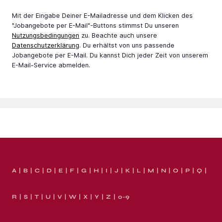
Mit der Eingabe Deiner E-Mail­adresse und dem Klicken des
"Jobangebote per E-Mail"-Buttons stimmst Du unseren
Nutzungsbedingungen
zu. Beachte auch unsere
Datenschutzerklärung
. Du erhältst von uns passende
Jobangebote per E-Mail. Du kannst Dich jeder Zeit von unserem
E-Mail-Service abmelden.
A
B
C
D
E
F
G
H
I
J
K
L
M
N
O
P
Q
R
S
T
U
V
W
X
Y
Z
0-9