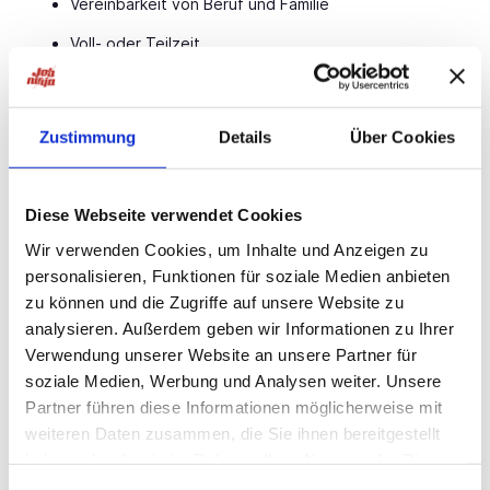
Vereinbarkeit von Beruf und Familie
Voll- oder Teilzeit
Verantwortungsvolle und vielseitige Tätigkeit
Kollegiale und wertschätzende Arbeitsatmosphäre
Zustimmung
Details
Über Cookies
sowie ein erfahrenes Team
Strukturiertes Einarbeitungskonzept
Diese Webseite verwendet Cookies
Ihre Aufgaben
Wir verwenden Cookies, um Inhalte und Anzeigen zu
personalisieren, Funktionen für soziale Medien anbieten
1 Tag Video-Konsil aus dem Homeoffice
zu können und die Zugriffe auf unsere Website zu
Durchführung der Sprechstunde vor Ort
analysieren. Außerdem geben wir Informationen zu Ihrer
Verwendung unserer Website an unsere Partner für
Allgemeine fachärztliche Tätigkeiten
soziale Medien, Werbung und Analysen weiter. Unsere
Ihr Profil
Partner führen diese Informationen möglicherweise mit
weiteren Daten zusammen, die Sie ihnen bereitgestellt
Verantwortungsbewusstsein, Teamgeist und soziale
haben oder die sie im Rahmen Ihrer Nutzung der Dienste
Kompetenz
gesammelt haben.