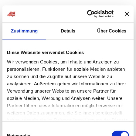
Zustimmung
Details
Über Cookies
Diese Webseite verwendet Cookies
Wir verwenden Cookies, um Inhalte und Anzeigen zu
personalisieren, Funktionen für soziale Medien anbieten
zu können und die Zugriffe auf unsere Website zu
analysieren. Außerdem geben wir Informationen zu Ihrer
Verwendung unserer Website an unsere Partner für
soziale Medien, Werbung und Analysen weiter. Unsere
Partner führen diese Informationen möglicherweise mit
weiteren Daten zusammen, die Sie ihnen bereitgestellt
haben oder die sie im Rahmen Ihrer Nutzung der Dienste
Application error: a
client
-side exception has occurred while
gesammelt haben.
Einwilligungsauswahl
Notwendig
loading
jobninja.com
(see the
browser console
for more