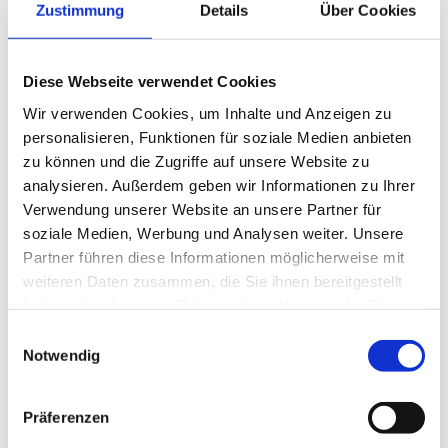
Zustimmung
Details
Über Cookies
Als Facharzt Gynäkologie und Geburtshilfe (m/w/d)
bringen Sie mit:
Diese Webseite verwendet Cookies
deutsche Approbation
Wir verwenden Cookies, um Inhalte und Anzeigen zu
Facharzt für Frauenheilkunde und Geburtshilfe
personalisieren, Funktionen für soziale Medien anbieten
hohe soziale sowie fachliche Kompetenz
zu können und die Zugriffe auf unsere Website zu
analysieren. Außerdem geben wir Informationen zu Ihrer
Ihre Vorteile:
Verwendung unserer Website an unsere Partner für
soziale Medien, Werbung und Analysen weiter. Unsere
Als Facharzt Gynäkologie und Geburtshilfe (m/w/d)
Partner führen diese Informationen möglicherweise mit
profitieren Sie von:
weiteren Daten zusammen, die Sie ihnen bereitgestellt
haben oder die sie im Rahmen Ihrer Nutzung der Dienste
Vergütung nach Tarif
gesammelt haben.
Einwilligungsauswahl
geregelte Arbeitszeiten
Notwendig
kollegiales Team
Weiterbildungsermächtigung für den Schwerpunkt
Präferenzen
Endokrinologie und Reproduktionsmedizin