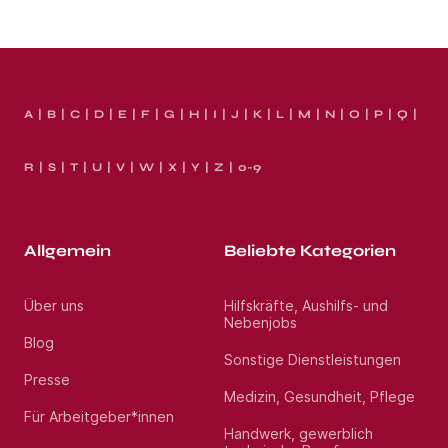
A
B
C
D
E
F
G
H
I
J
K
L
M
N
O
P
Q
R
S
T
U
V
W
X
Y
Z
0-9
Allgemein
Beliebte Kategorien
Über uns
Hilfskräfte, Aushilfs- und
Nebenjobs
Blog
Sonstige Dienstleistungen
Presse
Medizin, Gesundheit, Pflege
Für Arbeitgeber*innen
Handwerk, gewerblich