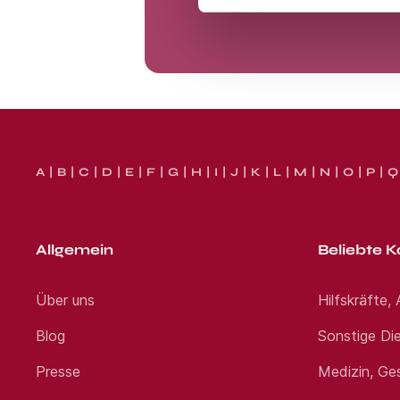
A
B
C
D
E
F
G
H
I
J
K
L
M
N
O
P
Q
Allgemein
Beliebte K
Über uns
Hilfskräfte,
Blog
Sonstige Die
Presse
Medizin, Ge