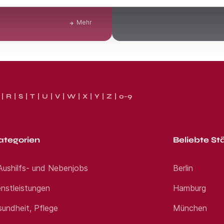
Klarheit über Deinen tatsächl
Mehr
R
S
T
U
V
W
X
Y
Z
0-9
ategorien
Beliebte St
 Aushilfs- und Nebenjobs
Berlin
nstleistungen
Hamburg
sundheit, Pflege
München