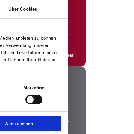
Über Cookies
Du eine große Auswahl an
dten sortiert sind, sodass Du gezielt nach
hen kannst. Egal, ob Du eine neue
 beruflichen Wechsel planst oder einfach
 Medien anbieten zu können
n Wohnort bevorzugst – bei uns wirst Du
hrer Verwendung unserer
 führen diese Informationen
Mehr
ie im Rahmen Ihrer Nutzung
Marketing
 Bruttogehalt in das Nettogehalt
rsicherungsbeiträge und andere Abzüge
Alle zulassen
glichen Betrag nicht alles auf Deinem
tto-Netto-Rechner kannst Du sofort