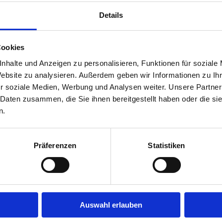
Jobs in der Nähe!
Details
möchtest in Deiner Branche
Auf unserer Plattform findest 
gebot aus Deiner Branche.
Stellenangeboten, die nach Stä
Jobs direkt in Deiner Nähe suc
Cookies
Herausforderung suchst, einen
nhalte und Anzeigen zu personalisieren, Funktionen für soziale
eine Stelle in Deinem aktuelle
fündig.
Website zu analysieren. Außerdem geben wir Informationen zu I
r soziale Medien, Werbung und Analysen weiter. Unsere Partner
Mehr
 Daten zusammen, die Sie ihnen bereitgestellt haben oder die s
n.
Was bleibt vom Brutto?
Präferenzen
Statistiken
Was bleibt vom Brutto?
en jede Stellenanzeige zu
Viele fragen sich, wie sich das
srum", lade Deinen Lebenslauf
umwandelt. Steuern, Sozialve
Auswahl erlauben
 zu Dir passen.
sorgen dafür, dass vom ursprün
Konto landet. Mit unserem Bru