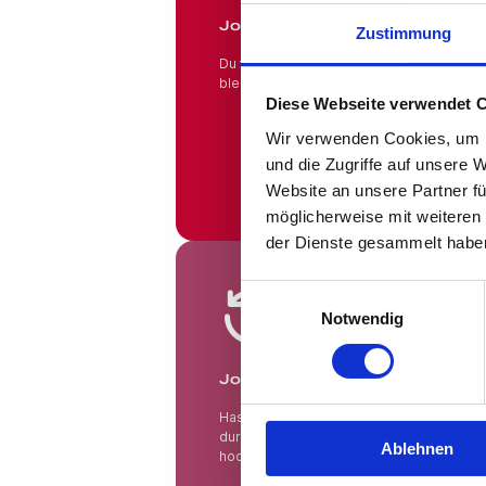
Jobs in Branchen!
Zustimmung
Du fühlst Dich wohl in Deinem Beruf und 
bleiben? Hier findest Du das gesamte An
Diese Webseite verwendet 
Wir verwenden Cookies, um I
und die Zugriffe auf unsere 
Website an unsere Partner fü
möglicherweise mit weiteren
der Dienste gesammelt habe
Jobsuche andersrum
Einwilligungsauswahl
Notwendig
Jobsuche andersrum!
Hast Du keine Lust und Zeit, auf Jobbörs
durchsuchen? Teste die "Jobsuche ander
Ablehnen
hoch und lasse Dir Jobs vorschlagen, die