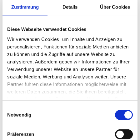
Angebot:
Zustimmung
Details
Über Cookies
Es erwartet Sie eine vielseitige und interessante
Tätigkeit, mit der Möglichkeit zur beruflichen und
Diese Webseite verwendet Cookies
persönlichen Weiterentwicklung.
Wir verwenden Cookies, um Inhalte und Anzeigen zu
im Einzelnen:
personalisieren, Funktionen für soziale Medien anbieten
anspruchsvolle Aufgaben
zu können und die Zugriffe auf unsere Website zu
analysieren. Außerdem geben wir Informationen zu Ihrer
optimale Arbeitsbedingungen
Verwendung unserer Website an unsere Partner für
vielfältige Fort- und Weiterbildungsmöglichkeiten
soziale Medien, Werbung und Analysen weiter. Unsere
Partner führen diese Informationen möglicherweise mit
eine der Bedeutung der Position angemessene und
weiteren Daten zusammen, die Sie ihnen bereitgestellt
attraktive Vergütung
haben oder die sie im Rahmen Ihrer Nutzung der Dienste
gesammelt haben.
Stelleninformationen:
Einwilligungsauswahl
Notwendig
Position: Facharzt (m/w/d)
Fachrichtung: Geriatrie
Präferenzen