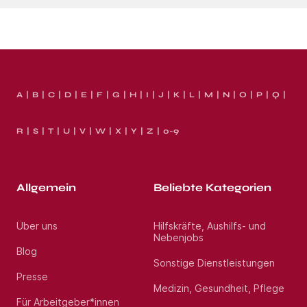
A
B
C
D
E
F
G
H
I
J
K
L
M
N
O
P
Q
R
S
T
U
V
W
X
Y
Z
0-9
Allgemein
Beliebte Kategorien
Über uns
Hilfskräfte, Aushilfs- und
Nebenjobs
Blog
Sonstige Dienstleistungen
Presse
Medizin, Gesundheit, Pflege
Für Arbeitgeber*innen