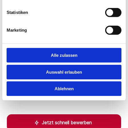
Klinik/Einrichtung: Fach- / Spezialklinik
Statistiken
Größenklasse: 150 - 200 Betten
Staat: Deutschland
Marketing
Bundesland: Bayern
PLZ-Gebiet: DE-93xxx
Ort/Region: Region Regensburg
Alle zulassen
Befristung: unbefristet
Auswahl erlauben
Arbeitszeit: Vollzeit - 40 h / Woche (Teilzeit möglich)
Verdienst: Tarif
Ablehnen
Beginn: zum nächstmöglichen Zeitpunkt
Jetzt schnell bewerben