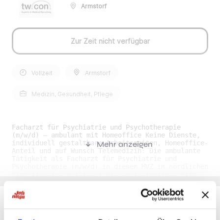
Armstorf
Zur Zeit nicht verfügbar
Vollzeit
Armstorf
Medizin, Gesundheit, Pflege
Facharzt für Psychiatrie und Psychotherapie
(m/w/d) – ambulant mit Homeoffice Keine Dienste,
individuell gestaltbare Arbeitszeiten, Homeoffice-
Mehr anzeigen
Anteil und auf Wunsch Telemedizin: Die ambulante
Tätigkeit als Facharzt für Psychiatrie und
Psychotherapie (m/w/d) in diesem MVZ im nördlichen
Niedersachsen verbindet Eigenverantwortung mit
Flexibilität – für eine ausgezeichnete
Vereinbarkeit von Beruf und Privatleben. (JOB-ID:
103789) Stellenbeschreibung: • Position: Facharzt
Psychiatrie und Psychotherapie (m/w/d) •
Fachrichtung: Psychiatrie und Psychotherapie •
Du möchtest Jobs, die zu Dir passen?