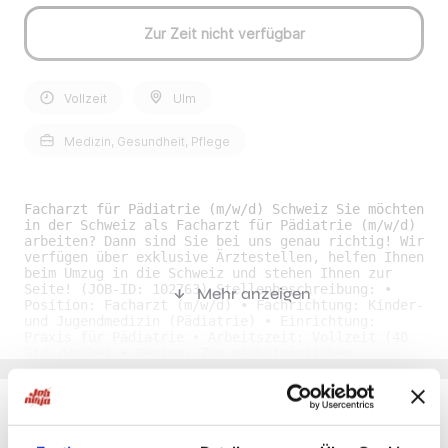
Zur Zeit nicht verfügbar
Vollzeit
Ulm
Medizin, Gesundheit, Pflege
Facharzt für Pädiatrie (m/w/d) Schweiz Sie möchten
in der Schweiz als Facharzt für Pädiatrie (m/w/d)
arbeiten? Dann sind Sie bei uns genau richtig! Wir
verfügen über exklusive Ärztestellen, helfen Ihnen
beim Umzug in die Schweiz und stehen Ihnen zur
Seite! (JOB-ID: 102763) Stellenbeschreibung: •
Mehr anzeigen
Position: Facharzt (m/w/d) • Fachrichtung: Kinder-
und Jugendmedizin (Pädiatrie) • Einrichtung:
Praxis für Pädiatrie • Arbeitszeit: Vollzeit (40
Std./Woche) • Beginn: Zum nächstmöglichen
Zeitpunkt • Stellendetails: Sie arbeiten als
Facharzt für Pädiatrie (m/w/d) in einer optimal
ausgestatteten Praxis für Pädiatrie mit modernster
technischer Ausstattung. Das Familienunternehmen,
zu dem die pädiatrische Praxis gehört, verfügt
Du möchtest Jobs, die zu Dir passen?