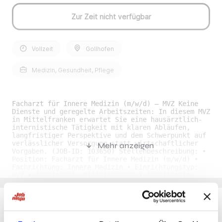
Zur Zeit nicht verfügbar
Vollzeit
Gollhofen
Medizin, Gesundheit, Pflege
Facharzt für Innere Medizin (m/w/d) – MVZ Keine
Dienste und geregelte Arbeitszeiten: In diesem MVZ
in Mittelfranken erwartet Sie eine hausärztlich-
internistische Tätigkeit mit klaren Abläufen,
langfristiger Perspektive und dem Schwerpunkt auf
verlässlicher Versorgung statt wirtschaftlicher
Mehr anzeigen
Vorgaben. (JOB-ID: 103650) Stellenbeschreibung: •
Position: Facharzt für Innere Medizin (m/w/d) •
Fachrichtung: Innere Medizin • Einrichtungstyp:
MVZ • Arbeitsort: Mittelfranken • Arbeitszeit:
Vollzeit, Teilzeit • Beginn: Zum nächstmöglichen
Zeitpunkt • Stellendetails: Als Facharzt für
Innere Medizin (m/w/d) sind Sie in diesem MVZ in
der hausärztlich-ambulanten Versorgung tätig und
betreuen Ihre Patienten in einem breiten Spektrum.
Du möchtest Jobs, die zu Dir passen?