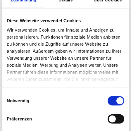
Operative Kenntnisse mit mindestens 500 selbst
durchgeführten Eingriffen
Leidenschaft und Engagement für die
Diese Webseite verwendet Cookies
Ophthalmologie
Wir verwenden Cookies, um Inhalte und Anzeigen zu
Mehr ist nicht notwendig – lernen Sie Ihre neuen
personalisieren, Funktionen für soziale Medien anbieten
Kollegen bei einer Hospitation einfach kennen
zu können und die Zugriffe auf unsere Website zu
analysieren. Außerdem geben wir Informationen zu Ihrer
Hört sich das nach Ihrer perfekten neuen Stelle an?
Verwendung unserer Website an unsere Partner für
Dann bewerben Sie sich jetzt direkt über das
soziale Medien, Werbung und Analysen weiter. Unsere
Kontaktformular, per E-mail oder melden Sie sich
Partner führen diese Informationen möglicherweise mit
gerne telefonisch für ein persönliches Gespräch mit
Ihrem spezialisierten Berater für die Augenheilkunde
weiteren Daten zusammen, die Sie ihnen bereitgestellt
Herrn Tobias Waibl
haben oder die sie im Rahmen Ihrer Nutzung der Dienste
gesammelt haben.
Einwilligungsauswahl
Notwendig
Jetzt schnell bewerben
Präferenzen