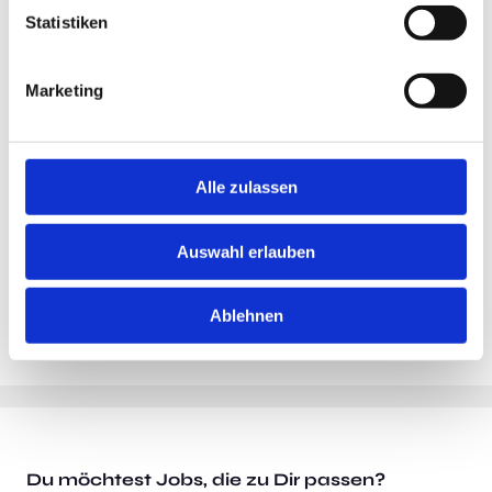
Merken
Statistiken
Standort:
Halle
Marketing
Alle zulassen
Auswahl erlauben
Ablehnen
Du möchtest Jobs, die zu Dir passen?