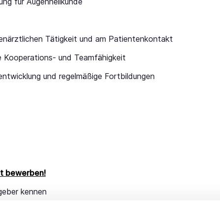
ung für Augenheilkunde
enärztlichen Tätigkeit und am Patientenkontakt
 Kooperations- und Teamfähigkeit
entwicklung und regelmäßige Fortbildungen
t bewerben!
tgeber kennen
, finden Termine und treffen alle nötigen Absprachen. Hierbe