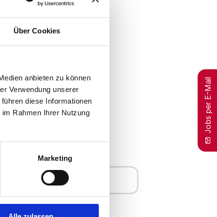
hren potenziellen Arbeitgeber
Über Cookies
 Medien anbieten zu können
Jobs per E-Mail
hrer Verwendung unserer
 führen diese Informationen
 Ophthalmologie (m/w/d),
ie im Rahmen Ihrer Nutzung
ugenheilkunde Praxis (m/w/d),
nde (m/w/d), Augenarzt
Marketing
Merken
Alle zulassen