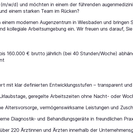
(m/w/d) und möchten in einem der führenden augenmedizin
 und einem starken Team im Rücken?
n einem modernen Augenzentrum in Wiesbaden und bringen Si
 kollegiale Arbeitsumgebung ein. Wir freuen uns darauf, Sie
bis 160.000 € brutto jährlich (bei 40 Stunden/Woche) abhäng
nt
ert mit klar definierten Entwicklungsstufen – transparent und 
rlaubstage, geregelte Arbeitszeiten ohne Nacht- oder Wo
che Altersvorsorge, vermögenswirksame Leistungen und Zusc
ne Diagnostik- und Behandlungsgeräte in freundlichen Prax
ber 220 Ärztinnen und Ärzten innerhalb der Unternehmensgr