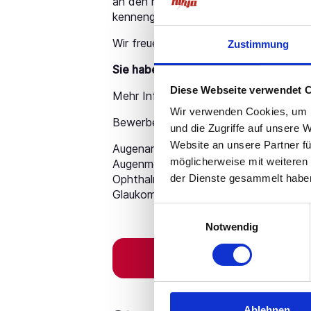
an den neuen Arbeitgeber und unterstü
kennengelernt. Das ist natürlich völlig 
Wir freuen uns auf Ihre Bewerbung!
Zustimmung
Sie haben Rückfragen zur Stellenanz
Diese Webseite verwendet 
Mehr Informationen?
Jetzt bewerben!
Wir verwenden Cookies, um I
Bewerben Sie sich jetzt als
und die Zugriffe auf unsere 
Website an unsere Partner fü
Augenarzt (m/w/d), Facharzt für Auge
möglicherweise mit weiteren
Augenmediziner (m/w/d), Konservative
der Dienste gesammelt habe
Ophthalmologe Klinik (m/w/d), Augena
Glaukomsprechstunde (m/w/d)
Einwilligungsauswahl
Notwendig
Ablehnen