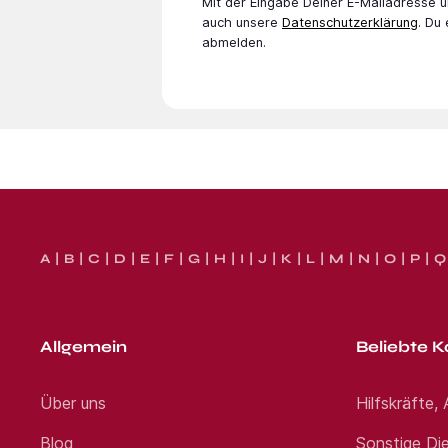
Mit der Eingabe Deiner E-Mail­adresse
auch unsere
Datenschutzerklärung
. Du
abmelden.
A
B
C
D
E
F
G
H
I
J
K
L
M
N
O
P
Q
Allgemein
Beliebte K
Über uns
Hilfskräfte,
Blog
Sonstige Die