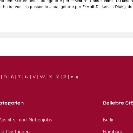
 und dem Klicken des "Jobangebote per E-Mail"-Buttons stimmst Du unser
 erhältst von uns passende Jobangebote per E-Mail. Du kannst Dich jede
R
S
T
U
V
W
X
Y
Z
0-9
ategorien
Beliebte St
 Aushilfs- und Nebenjobs
Berlin
nstleistungen
Hamburg