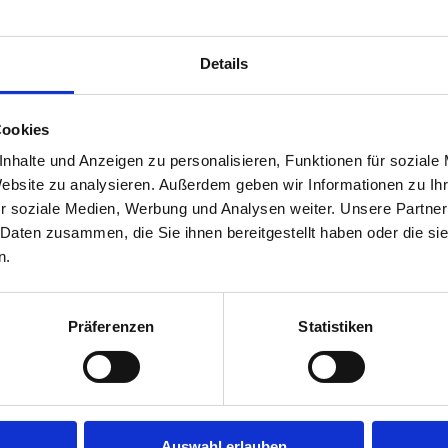
tzen im Prozess. Innerhalb weniger Tage haben Sie bereits I
kostenlos für Sie als Bewerber.
Details
eige?
Cookies
, Vanessa Hartwig - beantwortet gerne deine Fragen.
nhalte und Anzeigen zu personalisieren, Funktionen für soziale
Website zu analysieren. Außerdem geben wir Informationen zu I
r soziale Medien, Werbung und Analysen weiter. Unsere Partner
nheilkunde (m/w/d), Ophthalmologe (m/w/d), Fachärztin für
 Daten zusammen, die Sie ihnen bereitgestellt haben oder die s
r Augenarzt (m/w/d), Augenärztin MVZ (m/w/d), Facharzt A
n.
rzt Vorderabschnitt (m/w/d), Augenarzt Netzhautsprechstu
Präferenzen
Statistiken
Jetzt schnell bewerben
Auswahl erlauben