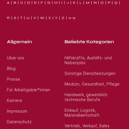
A
B
C
D
E
F
G
H
I
J
K
L
M
N
O
P
Q
R
S
T
U
V
W
X
Y
Z
0-9
Allgemein
Beliebte Kategorien
Über uns
Hilfskräfte, Aushilfs- und
Nebenjobs
Blog
Sonstige Dienstleistungen
Presse
Medizin, Gesundheit, Pflege
Für Arbeitgeber*innen
Handwerk, gewerblich
technische Berufe
Karriere
Einkauf, Logistik,
Impressum
Materialwirtschaft
Datenschutz
Vertrieb, Verkauf, Sales