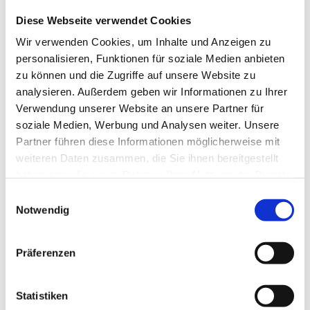
Augenheilkunde
Diese Webseite verwendet Cookies
Fundierte Erfahrungen im Bereich
Wir verwenden Cookies, um Inhalte und Anzeigen zu
Betriebswirtschaft, Gesundheitsökonomie oder
Leadership
personalisieren, Funktionen für soziale Medien anbieten
zu können und die Zugriffe auf unsere Website zu
Ausgeprägte Kommunikationsfähigkeit sowie
analysieren. Außerdem geben wir Informationen zu Ihrer
hohe Patientenorientierung
Verwendung unserer Website an unsere Partner für
soziale Medien, Werbung und Analysen weiter. Unsere
Teamorientiertes, verantwortungsbewusstes
Handeln und ein wertschätzender Umgang mit
Partner führen diese Informationen möglicherweise mit
Patient:innen und Kolleg:innen
weiteren Daten zusammen, die Sie ihnen bereitgestellt
haben oder die sie im Rahmen Ihrer Nutzung der Dienste
Ihre Aufgaben als Facharzt für Augenheilkunde
gesammelt haben.
Einwilligungsauswahl
(m/w/d)
Notwendig
Eigenverantwortliche ambulante Betreuung und
Behandlung von Patienten im Bereich der
Präferenzen
konservativen und operativen Augenheilkunde
Strategische, fachliche und wirtschaftliche
Weiterentwicklung sowie Optimierung des
Statistiken