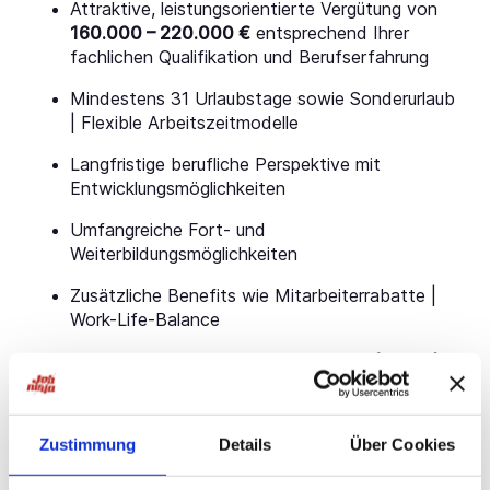
Attraktive, leistungsorientierte Vergütung von
160.000 – 220.000 €
entsprechend Ihrer
fachlichen Qualifikation und Berufserfahrung
Mindestens 31 Urlaubstage sowie Sonderurlaub
| Flexible Arbeitszeitmodelle
Langfristige berufliche Perspektive mit
Entwicklungsmöglichkeiten
Umfangreiche Fort- und
Weiterbildungsmöglichkeiten
Zusätzliche Benefits wie Mitarbeiterrabatte |
Work-Life-Balance
Ihr Profil als Facharzt für Augenheilkunde (m/w/d)
Erfolgreich abgeschlossenes Medizinstudium mit
deutscher Approbation
Zustimmung
Details
Über Cookies
Anerkennung als Facharzt (m/w/d) für