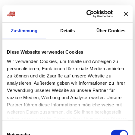
Zustimmung
Details
Über Cookies
Diese Webseite verwendet Cookies
Wir verwenden Cookies, um Inhalte und Anzeigen zu
personalisieren, Funktionen für soziale Medien anbieten
zu können und die Zugriffe auf unsere Website zu
analysieren. Außerdem geben wir Informationen zu Ihrer
Verwendung unserer Website an unsere Partner für
soziale Medien, Werbung und Analysen weiter. Unsere
Partner führen diese Informationen möglicherweise mit
weiteren Daten zusammen, die Sie ihnen bereitgestellt
haben oder die sie im Rahmen Ihrer Nutzung der Dienste
Application error: a
client
-side exception has occurred while
gesammelt haben.
Einwilligungsauswahl
Notwendig
loading
jobninja.com
(see the
browser console
for more