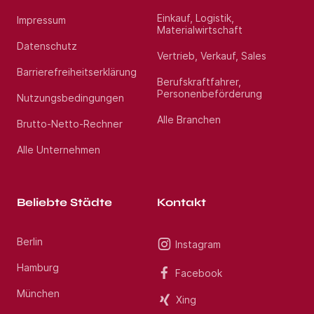
uns selbstverständlich streng vertraulich
behandelt. Diese Stelle passt nicht ganz zu Ihren
Einkauf, Logistik,
Impressum
Vorstellungen? Sprechen Sie uns an und teilen Sie
Materialwirtschaft
uns ihre Anforderungen mit oder bewerben Sie sich
initiativ. Wir erhalten täglich bundesweit neue
Datenschutz
Vertrieb, Verkauf, Sales
Anfragen von Krankenhäusern, MVZ, Praxen und
sonstigen medizinischen Einrichtungen. Gerne
Barrierefreiheitserklärung
beraten wir Sie kostenfrei bei der Suche nach
Berufskraftfahrer,
Ihrer Wunschstelle. Wir freuen uns auf Sie!
Personenbeförderung
Nutzungsbedingungen
Alle Branchen
Brutto-Netto-Rechner
Standort:
Berlin
Alle Unternehmen
Beliebte Städte
Kontakt
Berlin
Instagram
Hamburg
Facebook
München
Xing