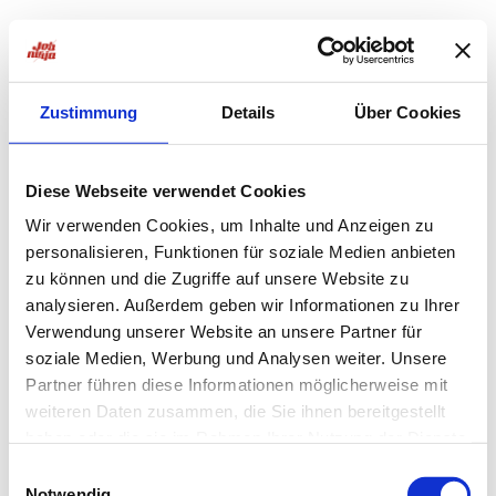
Zustimmung
Details
Über Cookies
Diese Webseite verwendet Cookies
Wir verwenden Cookies, um Inhalte und Anzeigen zu
personalisieren, Funktionen für soziale Medien anbieten
zu können und die Zugriffe auf unsere Website zu
analysieren. Außerdem geben wir Informationen zu Ihrer
Verwendung unserer Website an unsere Partner für
soziale Medien, Werbung und Analysen weiter. Unsere
Partner führen diese Informationen möglicherweise mit
weiteren Daten zusammen, die Sie ihnen bereitgestellt
haben oder die sie im Rahmen Ihrer Nutzung der Dienste
Application error: a
client
-side exception has occurred while
gesammelt haben.
Einwilligungsauswahl
Notwendig
loading
jobninja.com
(see the
browser console
for more