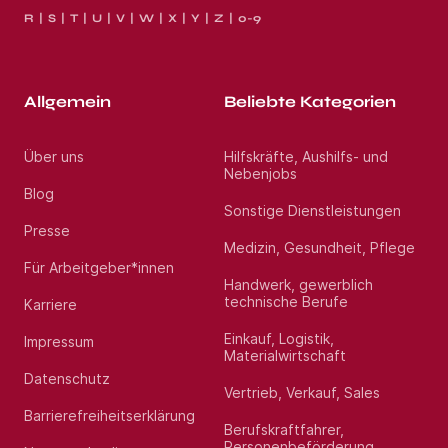
R
S
T
U
V
W
X
Y
Z
0-9
Allgemein
Beliebte Kategorien
Über uns
Hilfskräfte, Aushilfs- und
Nebenjobs
Blog
Sonstige Dienstleistungen
Presse
Medizin, Gesundheit, Pflege
Für Arbeitgeber*innen
Handwerk, gewerblich
technische Berufe
Karriere
Einkauf, Logistik,
Impressum
Materialwirtschaft
Datenschutz
Vertrieb, Verkauf, Sales
Barrierefreiheitserklärung
Berufskraftfahrer,
Personenbeförderung