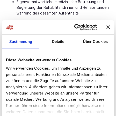
Eigenverantwortliche medizinische Betreuung und
Begleitung der Rehabilitandinnen und Rehabilitanden
während des gesamten Aufenthalts
Durchführung von Aufnahme-, Zwischen- und
Abschlussuntersuchungen unter Berücksichtigung
sozialmedizinischer Aspekte
Zustimmung
Details
Über Cookies
Erstellung individueller, bedarfsgerechter
Therapiepläne und Koordination der ambulanten
Reha-Nachsorge
Diese Webseite verwendet Cookies
Präzise und strukturierte Dokumentation des
Wir verwenden Cookies, um Inhalte und Anzeigen zu
gesamten Rehabilitationsverlaufs gemäß den
personalisieren, Funktionen für soziale Medien anbieten
Vorgaben der Deutschen Rentenversicherung
zu können und die Zugriffe auf unsere Website zu
Jetzt bewerben!
analysieren. Außerdem geben wir Informationen zu Ihrer
Verwendung unserer Website an unsere Partner für
1. Senden Sie uns Ihren Lebenslauf zu
soziale Medien, Werbung und Analysen weiter. Unsere
Partner führen diese Informationen möglicherweise mit
Website:
Jetzt bewerben!
weiteren Daten zusammen, die Sie ihnen bereitgestellt