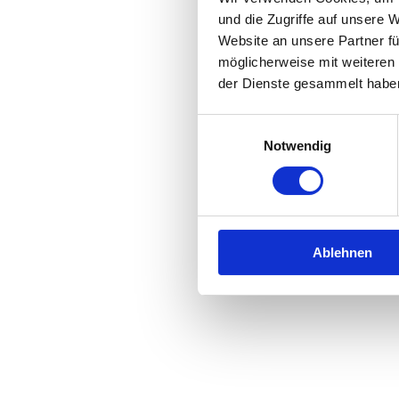
und die Zugriffe auf unsere 
Website an unsere Partner fü
Application error: a
client
-side 
möglicherweise mit weiteren
der Dienste gesammelt habe
Einwilligungsauswahl
Notwendig
Ablehnen