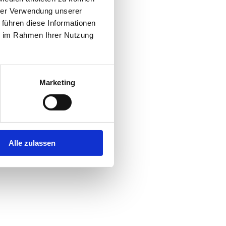
hrer Verwendung unserer
 führen diese Informationen
r console
for more information).
ie im Rahmen Ihrer Nutzung
Marketing
Alle zulassen