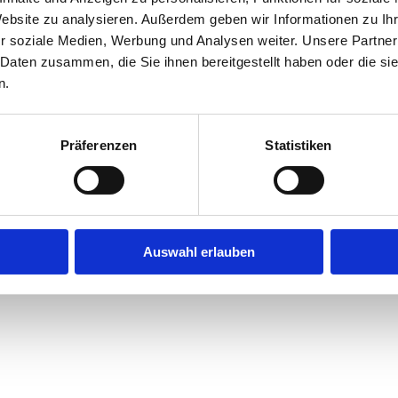
Website zu analysieren. Außerdem geben wir Informationen zu I
r soziale Medien, Werbung und Analysen weiter. Unsere Partner
exception has occurred while loading
jobninja.com
(see the
browse
 Daten zusammen, die Sie ihnen bereitgestellt haben oder die s
n.
Präferenzen
Statistiken
Auswahl erlauben