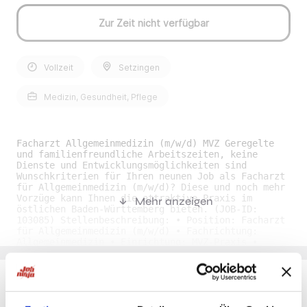
Zur Zeit nicht verfügbar
Vollzeit
Setzingen
Medizin, Gesundheit, Pflege
Facharzt Allgemeinmedizin (m/w/d) MVZ Geregelte
und familienfreundliche Arbeitszeiten, keine
Dienste und Entwicklungsmöglichkeiten sind
Wunschkriterien für Ihren neunen Job als Facharzt
für Allgemeinmedizin (m/w/d)? Diese und noch mehr
Vorzüge kann Ihnen die attraktive Praxis im
Mehr anzeigen
östlichen Baden-Württemberg bieten. (JOB-ID:
103085) Stellenbeschreibung: • Position: Facharzt
für Allgemeinmedizin (m/w/d) • Fachrichtung:
Allgemeinmedizin • Einrichtung: MVZ-Praxis •
Arbeitszeit: Vollzeit, Teilzeit • Beginn: Zum
nächstmöglichen Zeitpunkt • Arbeitsort: Östliches
Baden-Württemberg • Stellendetails: Die
Hausarztpraxis ist modern und mit aktuellen
Geräten ausgestattet und bietet das gesamte
Du möchtest Jobs, die zu Dir passen?