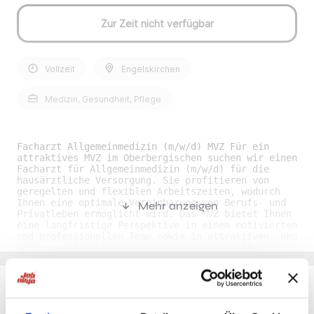
Zur Zeit nicht verfügbar
Vollzeit
Engelskirchen
Medizin, Gesundheit, Pflege
Facharzt Allgemeinmedizin (m/w/d) MVZ Für ein
attraktives MVZ im Oberbergischen suchen wir einen
Facharzt für Allgemeinmedizin (m/w/d) für die
hausärztliche Versorgung. Sie profitieren von
geregelten und flexiblen Arbeitszeiten, wodurch
Ihnen eine optimale Vereinbarung von Berufs- und
Mehr anzeigen
Privatleben ermöglicht wird. Das MVZ bietet Ihnen
eine langfristige Perspektive in einem motivierten
und professionellen Team sowie in attraktiven, neu
bezogenen Räumlichkeiten. (JOB-ID: 103565)
Stellenbeschreibung: • Position: Facharzt für
Allgemeinmedizin – Hausarzt (m/w/d) •
Fachrichtung: Allgemeinmedizin • Einrichtung: MVZ-
Praxis • Arbeitszeit: Vollzeit, Teilzeit • Beginn:
Zum nächstmöglichen Zeitpunkt • Arbeitsort: Im
Du möchtest Jobs, die zu Dir passen?