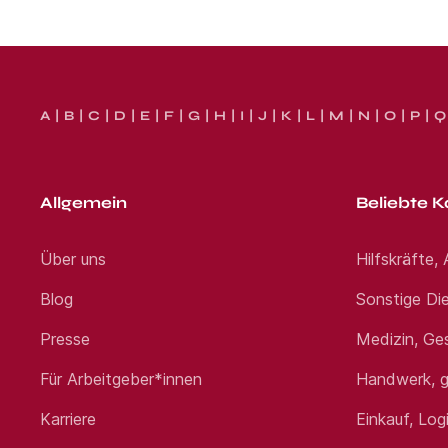
A
B
C
D
E
F
G
H
I
J
K
L
M
N
O
P
Q
Allgemein
Beliebte K
Über uns
Hilfskräfte,
Blog
Sonstige Die
Presse
Medizin, Ge
Für Arbeitgeber*innen
Handwerk, g
Karriere
Einkauf, Log