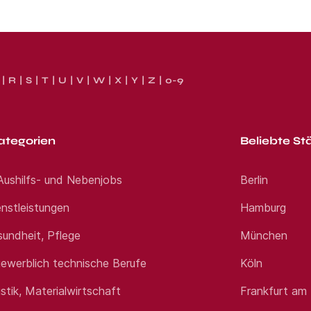
R
S
T
U
V
W
X
Y
Z
0-9
ategorien
Beliebte St
 Aushilfs- und Nebenjobs
Berlin
nstleistungen
Hamburg
sundheit, Pflege
München
ewerblich technische Berufe
Köln
istik, Materialwirtschaft
Frankfurt am