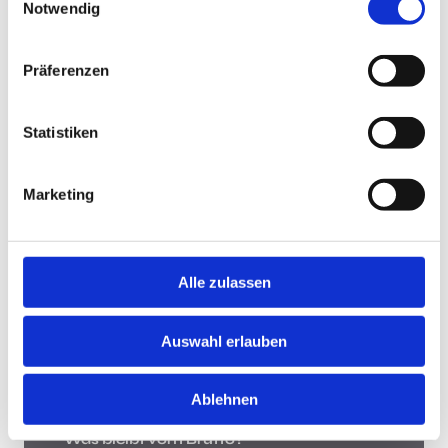
Notwendig
Jobsuche andersrum
Präferenzen
Statistiken
Jobsuche andersrum!
Hast Du keine Lust und Zeit, auf Jobbörsen jede
Marketing
Stellenanzeige zu durchsuchen? Teste die "Jobsuche
andersrum", lade Deinen Lebenslauf hoch und lasse
Dir Jobs vorschlagen, die zu Dir passen.
Mehr
Alle zulassen
Was bleibt vom Brutto?
Auswahl erlauben
Ablehnen
Was bleibt vom Brutto?