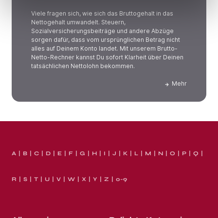
Viele fragen sich, wie sich das Bruttogehalt in das
Nettogehalt umwandelt. Steuern,
Sozialversicherungsbeiträge und andere Abzüge
sorgen dafür, dass vom ursprünglichen Betrag nicht
alles auf Deinem Konto landet. Mit unserem Brutto-
Netto-Rechner kannst Du sofort Klarheit über Deinen
tatsächlichen Nettolohn bekommen.
Mehr
A
B
C
D
E
F
G
H
I
J
K
L
M
N
O
P
Q
R
S
T
U
V
W
X
Y
Z
0-9