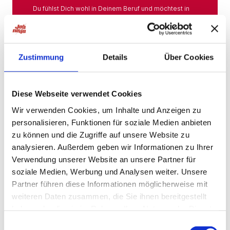
Du fühlst Dich wohl in Deinem Beruf und möchtest in
Deiner Branche bleiben? Hier findest Du das gesamte
Angebot aus Deiner Branche.
Mehr
Zustimmung
Details
Über Cookies
Jobs in der Nähe
Diese Webseite verwendet Cookies
Wir verwenden Cookies, um Inhalte und Anzeigen zu
personalisieren, Funktionen für soziale Medien anbieten
Jobs in der Nähe!
zu können und die Zugriffe auf unsere Website zu
analysieren. Außerdem geben wir Informationen zu Ihrer
Auf unserer Plattform findest Du eine große Auswahl
an Stellenangeboten, die nach Städten sortiert sind,
Verwendung unserer Website an unsere Partner für
sodass Du gezielt nach Jobs direkt in Deiner Nähe
soziale Medien, Werbung und Analysen weiter. Unsere
suchen kannst. Egal, ob Du eine neue
Partner führen diese Informationen möglicherweise mit
Herausforderung suchst, einen beruflichen Wechsel
planst oder einfach eine Stelle in Deinem aktuellen
weiteren Daten zusammen, die Sie ihnen bereitgestellt
Wohnort bevorzugst – bei uns wirst Du fündig.
haben oder die sie im Rahmen Ihrer Nutzung der Dienste
gesammelt haben.
Mehr
Einwilligungsauswahl