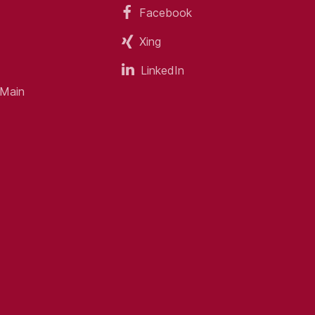
Facebook
Xing
LinkedIn
 Main
umen und bei Veranstaltungen
ter
are Qualifikation