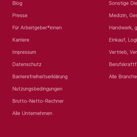
Blog
Sonstige Die
Empfangsmitarbeiter / Mitarbeiter Fr
Presse
Medizin, Ge
Für Arbeitgeber*innen
Handwerk, g
Ihre Aufgaben:
Karriere
Einkauf, Log
Sicherstellen eines professionelle
Impressum
Vertrieb, Ve
Freundlicher Empfang und Betreu
Annahme, Bearbeitung und Weiter
Datenschutz
Berufskraft
Vor- und Nachbereitung von Besp
Unterstützung bei organisatoris
Barrierefreiheitserklärung
Alle Branch
Pflege des Raumbuchungssyste
Organisation des Post- und Paketv
Nutzungsbedingungen
Betreuung der Materialwirtschaf
Brutto-Netto-Rechner
Alle Unternehmen
Ihr Profil:
Abgeschlossene kaufmännische od