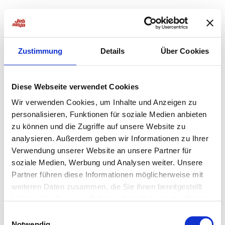
Zustimmung
Details
Über Cookies
Diese Webseite verwendet Cookies
Wir verwenden Cookies, um Inhalte und Anzeigen zu
personalisieren, Funktionen für soziale Medien anbieten
zu können und die Zugriffe auf unsere Website zu
analysieren. Außerdem geben wir Informationen zu Ihrer
Verwendung unserer Website an unsere Partner für
soziale Medien, Werbung und Analysen weiter. Unsere
Partner führen diese Informationen möglicherweise mit
weiteren Daten zusammen, die Sie ihnen bereitgestellt
haben oder die sie im Rahmen Ihrer Nutzung der Dienste
Application error: a
client
-side exception has occurred while
gesammelt haben.
Einwilligungsauswahl
Notwendig
loading
jobninja.com
(see the
browser console
for more