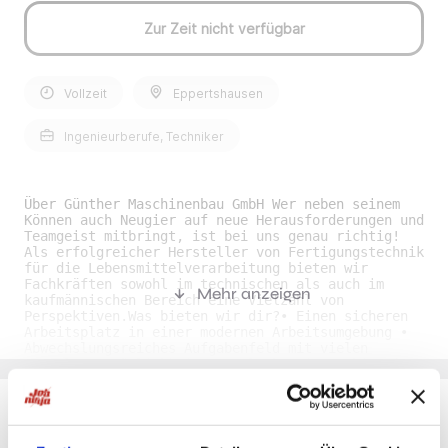
Zur Zeit nicht verfügbar
Vollzeit
Eppertshausen
Ingenieurberufe, Techniker
Über Günther Maschinenbau GmbH Wer neben seinem
Können auch Neugier auf neue Herausforderungen und
Teamgeist mitbringt, ist bei uns genau richtig!
Als erfolgreicher Hersteller von Fertigungstechnik
für die Lebensmittelverarbeitung bieten wir
Fachkräften sowohl im technischen als auch im
Mehr anzeigen
kaufmännischen Bereich eine Vielzahl von
Perspektiven.Was bieten wir dir?• Einen sicheren
Arbeitsplatz in einer modernen Arbeitsumgebung •
Abwechslungsreiches Aufgabenfeld mit vielen
Gestaltungsmöglichkeiten • Flache Hierarchien in
einem mittelständischen Unternehmen • Einen
unbefristeten Arbeitsvertrag • Kostenfreie
Parkplätze • Flexible Arbeitszeiten • 30
UrlaubstageWas erwartet dich?• Verdrahtung von
Du möchtest Jobs, die zu Dir passen?
Maschinen und Schaltungen nach Schaltplan •