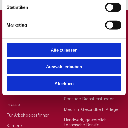
Statistiken
Marketing
A
B
C
D
E
F
G
H
I
J
K
L
M
N
O
P
Q
R
S
T
U
V
W
X
Y
Z
0-9
Alle zulassen
Auswahl erlauben
Allgemein
Beliebte Kategorien
Über uns
Hilfskräfte, Aushilfs- und
Ablehnen
Nebenjobs
Blog
Sonstige Dienstleistungen
Presse
Medizin, Gesundheit, Pflege
Für Arbeitgeber*innen
Handwerk, gewerblich
technische Berufe
Karriere