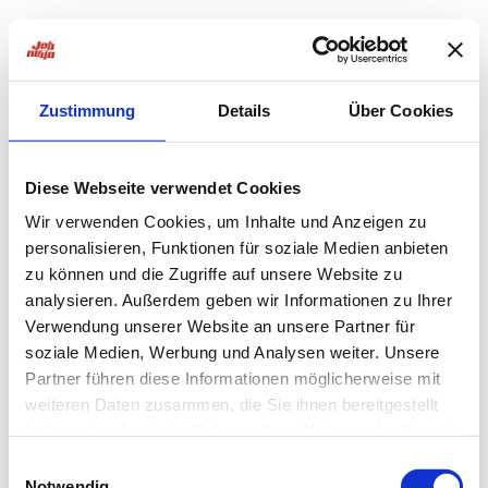
Zustimmung
Details
Über Cookies
Diese Webseite verwendet Cookies
Wir verwenden Cookies, um Inhalte und Anzeigen zu
personalisieren, Funktionen für soziale Medien anbieten
zu können und die Zugriffe auf unsere Website zu
analysieren. Außerdem geben wir Informationen zu Ihrer
Verwendung unserer Website an unsere Partner für
soziale Medien, Werbung und Analysen weiter. Unsere
Partner führen diese Informationen möglicherweise mit
weiteren Daten zusammen, die Sie ihnen bereitgestellt
haben oder die sie im Rahmen Ihrer Nutzung der Dienste
Application error: a
client
-side exception has occurred while
gesammelt haben.
Einwilligungsauswahl
Notwendig
loading
jobninja.com
(see the
browser console
for more