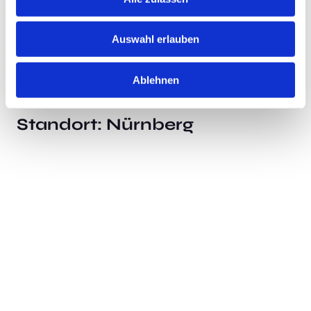
Neu!
Jetzt schnell bewerben
Auswahl erlauben
Ablehnen
Merken
Standort:
Nürnberg