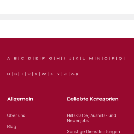
A
B
C
D
E
F
G
H
I
J
K
L
M
N
O
P
Q
R
S
T
U
V
W
X
Y
Z
0-9
Allgemein
Beliebte Kategorien
Über uns
Hilfskräfte, Aushilfs- und
Nebenjobs
Blog
Sonstige Dienstleistungen