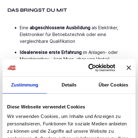
DAS BRINGST DU MIT
Eine
abgeschlossene Ausbildung
als Elektriker,
Elektroniker für Betriebstechnik oder eine
vergleichbare Qualifikation
Idealerweise erste Erfahrung
im Anlagen- oder
Maschinenbau – kein Muss, aber von Vorteil
Teamfähigkeit
, Flexibilität und ein hohes Maß an
Verantwortungsbewusstsein
Zustimmung
Details
Über Cookies
Führerschein der Klasse B
ist von Vorteil.
Auch Quereinsteiger
mit technischem Verständnis
und Lernbereitschaft sind herzlich willkommen!
Diese Webseite verwendet Cookies
Wir verwenden Cookies, um Inhalte und Anzeigen zu
DEIN DIREKTER KONTAKT
personalisieren, Funktionen für soziale Medien anbieten
zu können und die Zugriffe auf unsere Website zu