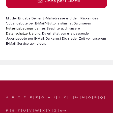
Jobs per E-Mail
Mit der Eingabe Deiner E-Mail­adresse und dem Klicken des
"Jobangebote per E-Mail"-Buttons stimmst Du unseren
Nutzungsbedingungen
zu. Beachte auch unsere
Datenschutzerklärung
. Du erhältst von uns passende
Jobangebote per E-Mail. Du kannst Dich jeder Zeit von unserem
E-Mail-Service abmelden.
A
B
C
D
E
F
G
H
I
J
K
L
M
N
O
P
Q
R
S
T
U
V
W
X
Y
Z
0-9