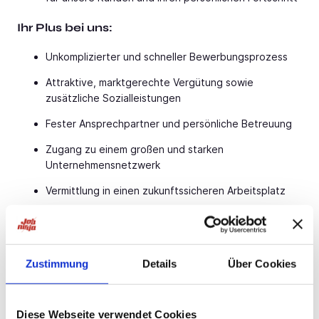
Ihr Plus bei uns:
Unkomplizierter und schneller Bewerbungsprozess
Attraktive, marktgerechte Vergütung sowie
zusätzliche Sozialleistungen
Fester Ansprechpartner und persönliche Betreuung
Zugang zu einem großen und starken
Unternehmensnetzwerk
Vermittlung in einen zukunftssicheren Arbeitsplatz
Geregelte und planbare Arbeitszeiten
Sie können nur gewinnen: ein kurzer Anruf genügt und
wir besprechen dann alles Weitere. Bewerben Sie sich
Zustimmung
Details
Über Cookies
auch gerne per E-Mail.
Ihr HeiBa Team
Diese Webseite verwendet Cookies