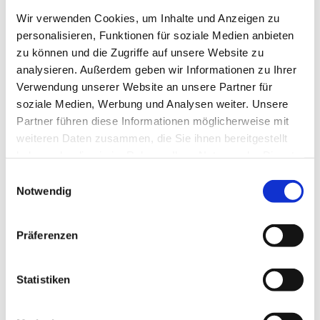
Mit der Kontaktaufnahme bzw. Zusendung einer
Wir verwenden Cookies, um Inhalte und Anzeigen zu
Bewerbung erklären Sie sich mit der Speicherung und
personalisieren, Funktionen für soziale Medien anbieten
Weiterverarbeitung Ihrer persönlichen Daten
zu können und die Zugriffe auf unsere Website zu
einverstanden.
analysieren. Außerdem geben wir Informationen zu Ihrer
* Charakter und Fähigkeiten sind entscheidend, nicht
Verwendung unserer Website an unsere Partner für
das Geschlecht!
soziale Medien, Werbung und Analysen weiter. Unsere
Partner führen diese Informationen möglicherweise mit
weiteren Daten zusammen, die Sie ihnen bereitgestellt
haben oder die sie im Rahmen Ihrer Nutzung der Dienste
Jetzt schnell bewerben
gesammelt haben.
Einwilligungsauswahl
Notwendig
Merken
Präferenzen
Standort:
Kenzingen
Statistiken