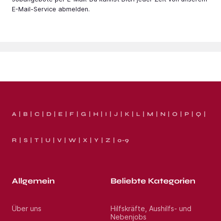
E-Mail-Service abmelden.
A
B
C
D
E
F
G
H
I
J
K
L
M
N
O
P
Q
R
S
T
U
V
W
X
Y
Z
0-9
Allgemein
Beliebte Kategorien
Über uns
Hilfskräfte, Aushilfs- und
Nebenjobs