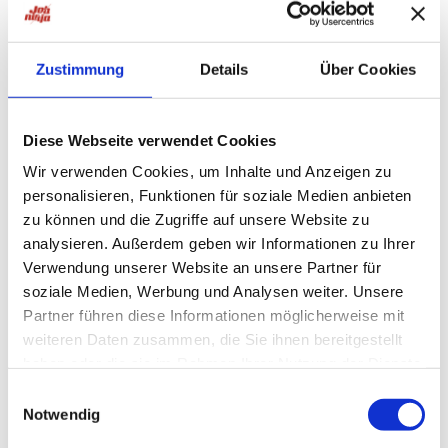
Berufs- und Lebenserfahrung ein!
Die Position in dieser Stellenausschreibung ist als
Personalleasing (auch bekannt als Zeitarbeit,
Zustimmung
Details
Über Cookies
Leiharbeit oder Arbeitnehmerüberlassung)
ausgeschrieben. Die Mitarbeiter, die wir im Rahmen
des Personalleasings an andere Unternehmen
Diese Webseite verwendet Cookies
„ausleihen“, sind dauerhaft bei uns, der ADR GmbH,
Wir verwenden Cookies, um Inhalte und Anzeigen zu
fest angestellt, auch wenn sie ihre Arbeitsleistung
personalisieren, Funktionen für soziale Medien anbieten
beim Kundenunternehmen vor Ort erbringen. Manche
zu können und die Zugriffe auf unsere Website zu
Arbeitseinsätze beim Kundenunternehmen dauern
analysieren. Außerdem geben wir Informationen zu Ihrer
länger, manche kürzer, und manche münden in einer
Übernahme des Mitarbeiters und Festanstellung beim
Verwendung unserer Website an unsere Partner für
Unternehmenskunden. Und das freut uns ganz
soziale Medien, Werbung und Analysen weiter. Unsere
besonders!
Partner führen diese Informationen möglicherweise mit
weiteren Daten zusammen, die Sie ihnen bereitgestellt
Jetzt bewerben!
haben oder die sie im Rahmen Ihrer Nutzung der Dienste
Wir freuen uns auf Ihre aussagekräftige Bewerbung.
gesammelt haben.
#jn
Einwilligungsauswahl
Notwendig
Sprechen Sie uns gerne an!