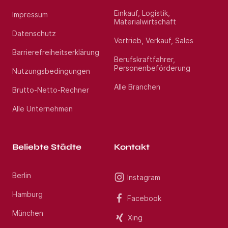
Einkauf, Logistik,
Impressum
Abwechslungsreiche Tätigkeit mit großem
Materialwirtschaft
Gestaltungsfreiraum
Datenschutz
Motiviertes Team (50 Beschäftigte am Standort)
Vertrieb, Verkauf, Sales
Attraktive Vergütung
Barrierefreiheitserklärung
Unterstützung bei Aus- und
Berufskraftfahrer,
Weiterbildungsmaßnahmen
Personenbeförderung
Nutzungsbedingungen
Betriebliche Altersvorsorge
Kostenlose Mitarbeiterparkplätze
Alle Branchen
Brutto-Netto-Rechner
Alle Unternehmen
Haben wir Ihr Interesse
geweckt?
Beliebte Städte
Kontakt
Dann freuen wir uns auf Ihre Bewerbung! Bitte senden Sie
uns Ihre vollständigen Bewerbungsunterlagen mit Ihrer
Vergütungserwartung sowie Angaben zum
Berlin
Instagram
frühestmöglichen Eintrittstermin an ProChem GmbH, Frau
Ellen Kreutz (Personalabteilung), gerne per E-Mail an
Hamburg
Facebook
karriere@prochem-group.de
München
Xing