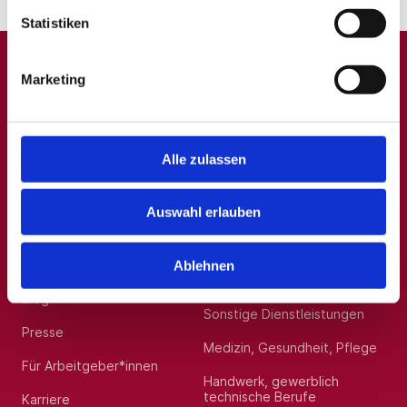
Statistiken
Marketing
A
B
C
D
E
F
G
H
I
J
K
L
M
N
O
P
Q
R
S
T
U
V
W
X
Y
Z
0-9
Alle zulassen
Auswahl erlauben
Allgemein
Beliebte Kategorien
Über uns
Hilfskräfte, Aushilfs- und
Ablehnen
Nebenjobs
Blog
Sonstige Dienstleistungen
Presse
Medizin, Gesundheit, Pflege
Für Arbeitgeber*innen
Handwerk, gewerblich
technische Berufe
Karriere