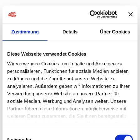
Zustimmung
Details
Über Cookies
Diese Webseite verwendet Cookies
Wir verwenden Cookies, um Inhalte und Anzeigen zu
personalisieren, Funktionen für soziale Medien anbieten
zu können und die Zugriffe auf unsere Website zu
analysieren. Außerdem geben wir Informationen zu Ihrer
Verwendung unserer Website an unsere Partner für
soziale Medien, Werbung und Analysen weiter. Unsere
Partner führen diese Informationen möglicherweise mit
weiteren Daten zusammen, die Sie ihnen bereitgestellt
haben oder die sie im Rahmen Ihrer Nutzung der Dienste
Application error: a
client
-side exception has occurred while
gesammelt haben.
Einwilligungsauswahl
Notwendig
loading
jobninja.com
(see the
browser console
for more