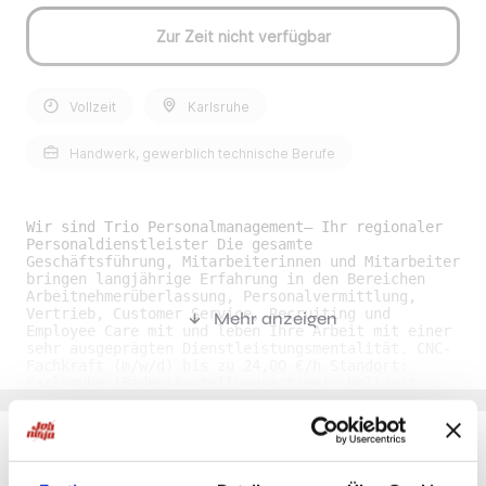
Zur Zeit nicht verfügbar
Vollzeit
Karlsruhe
Handwerk, gewerblich technische Berufe
Wir sind Trio Personalmanagement— Ihr regionaler
Personaldienstleister Die gesamte
Geschäftsführung, Mitarbeiterinnen und Mitarbeiter
bringen langjährige Erfahrung in den Bereichen
Arbeitnehmerüberlassung, Personalvermittlung,
Vertrieb, Customer Service, Recruiting und
Mehr anzeigen
Employee Care mit und leben Ihre Arbeit mit einer
sehr ausgeprägten Dienstleistungsmentalität. CNC-
Fachkraft (m/w/d) bis zu 24,00 €/h Standort:
Karlsruhe (Baden)Anstellungsart(en): Vollzeit
Deine Aufgaben:• Einrichten und Werkzeugwechsel an
CNC-Bearbeitungszentren • CNC-Drehen und CNC-
Fräsen • Überwachen des laufenden
Produktionsprozesses nach Prüfvorgaben • Rüsten
und Warten der Produktionsanlagen • Bearbeiten von
Du möchtest Jobs, die zu Dir passen?