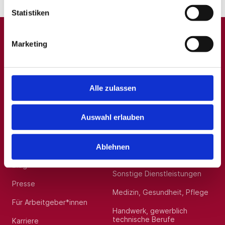
Standort:
Augsburg
Statistiken
Marketing
A
B
C
D
E
F
G
H
I
J
K
L
M
N
O
P
Q
R
S
T
U
V
W
X
Y
Z
0-9
Alle zulassen
Auswahl erlauben
Allgemein
Beliebte Kategorien
Über uns
Hilfskräfte, Aushilfs- und
Ablehnen
Nebenjobs
Blog
Sonstige Dienstleistungen
Presse
Medizin, Gesundheit, Pflege
Für Arbeitgeber*innen
Handwerk, gewerblich
technische Berufe
Karriere