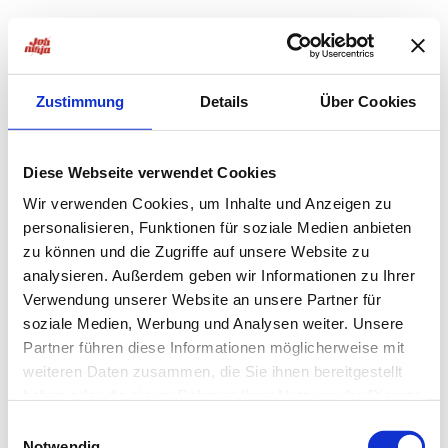
Zustimmung
Details
Über Cookies
Diese Webseite verwendet Cookies
Wir verwenden Cookies, um Inhalte und Anzeigen zu
personalisieren, Funktionen für soziale Medien anbieten
zu können und die Zugriffe auf unsere Website zu
analysieren. Außerdem geben wir Informationen zu Ihrer
Verwendung unserer Website an unsere Partner für
soziale Medien, Werbung und Analysen weiter. Unsere
Partner führen diese Informationen möglicherweise mit
weiteren Daten zusammen, die Sie ihnen bereitgestellt
haben oder die sie im Rahmen Ihrer Nutzung der Dienste
Application error: a
client
-side exception has occurred while
gesammelt haben.
Einwilligungsauswahl
Notwendig
loading
jobninja.com
(see the
browser console
for more