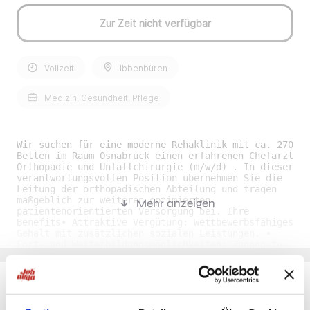
Zur Zeit nicht verfügbar
Vollzeit
Ibbenbüren
Medizin, Gesundheit, Pflege
Wir suchen für eine moderne Rehaklinik mit ca. 270
Betten im Raum Osnabrück einen erfahrenen Chefarzt
Orthopädie und Unfallchirurgie (m/w/d) . In dieser
verantwortungsvollen Position übernehmen Sie die
Leitung der orthopädischen Abteilung und tragen
maßgeblich zur weiteren optimierten
Mehr anzeigen
patientenorientierten Versorgung bei. Ihre
Benefits• Attraktive Vergütung: Wettbewerbsfähiges
Gehalt mit zusätzlichen sozialen Leistungen. •
Fort- und Weiterbildungsmöglichkeiten: Zugang zu
Fachkonferenzen und internen
Weiterbildungsmöglichkeiten. • Work-Life-Balance:
Flexible Arbeitszeiten und Unterstützung bei der
Vereinbarkeit von Beruf und Familie. • Modern
ausgestatteter Arbeitsplatz: Eine klinische
Du möchtest Jobs, die zu Dir passen?