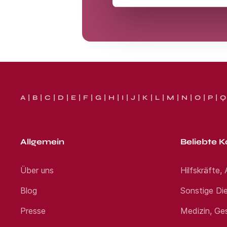
A
B
C
D
E
F
G
H
I
J
K
L
M
N
O
P
Q
Allgemein
Beliebte K
Über uns
Hilfskräfte,
Blog
Sonstige Die
Presse
Medizin, Ge