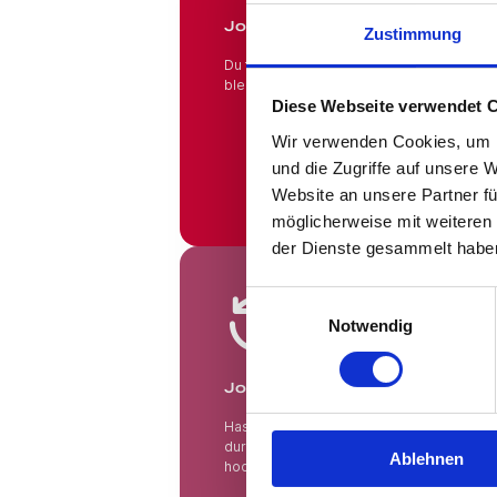
Jobs in Branchen!
Zustimmung
Du fühlst Dich wohl in Deinem Beruf und 
bleiben? Hier findest Du das gesamte An
Diese Webseite verwendet 
Wir verwenden Cookies, um I
und die Zugriffe auf unsere 
Website an unsere Partner fü
möglicherweise mit weiteren
der Dienste gesammelt habe
Jobsuche andersrum
Einwilligungsauswahl
Notwendig
Jobsuche andersrum!
Hast Du keine Lust und Zeit, auf Jobbörs
durchsuchen? Teste die "Jobsuche ander
Ablehnen
hoch und lasse Dir Jobs vorschlagen, die