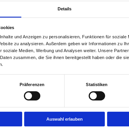
Jobs in der Nähe!
Details
möchtest in Deiner Branche
Auf unserer Plattform findest 
gebot aus Deiner Branche.
Stellenangeboten, die nach Stä
Jobs direkt in Deiner Nähe suc
Cookies
Herausforderung suchst, einen
nhalte und Anzeigen zu personalisieren, Funktionen für soziale
eine Stelle in Deinem aktuelle
fündig.
Website zu analysieren. Außerdem geben wir Informationen zu I
r soziale Medien, Werbung und Analysen weiter. Unsere Partner
Mehr
 Daten zusammen, die Sie ihnen bereitgestellt haben oder die s
n.
Was bleibt vom Brutto?
Präferenzen
Statistiken
Was bleibt vom Brutto?
en jede Stellenanzeige zu
Viele fragen sich, wie sich das
srum", lade Deinen Lebenslauf
umwandelt. Steuern, Sozialve
Auswahl erlauben
 zu Dir passen.
sorgen dafür, dass vom ursprün
Konto landet. Mit unserem Bru