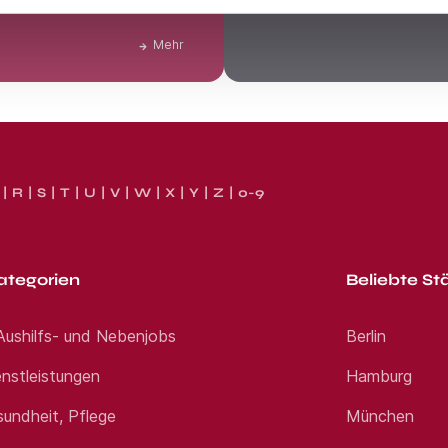
Klarheit über Deinen tatsächl
Mehr
R
S
T
U
V
W
X
Y
Z
0-9
ategorien
Beliebte St
 Aushilfs- und Nebenjobs
Berlin
nstleistungen
Hamburg
sundheit, Pflege
München