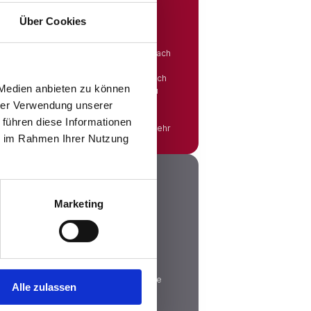
Über Cookies
Du eine große Auswahl an
dten sortiert sind, sodass Du gezielt nach
hen kannst. Egal, ob Du eine neue
 beruflichen Wechsel planst oder einfach
 Medien anbieten zu können
n Wohnort bevorzugst – bei uns wirst Du
hrer Verwendung unserer
 führen diese Informationen
Mehr
ie im Rahmen Ihrer Nutzung
Marketing
 Bruttogehalt in das Nettogehalt
rsicherungsbeiträge und andere Abzüge
Alle zulassen
glichen Betrag nicht alles auf Deinem
tto-Netto-Rechner kannst Du sofort