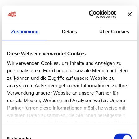
Zustimmung
Details
Über Cookies
Diese Webseite verwendet Cookies
Wir verwenden Cookies, um Inhalte und Anzeigen zu
personalisieren, Funktionen für soziale Medien anbieten
zu können und die Zugriffe auf unsere Website zu
analysieren. Außerdem geben wir Informationen zu Ihrer
Verwendung unserer Website an unsere Partner für
soziale Medien, Werbung und Analysen weiter. Unsere
Partner führen diese Informationen möglicherweise mit
weiteren Daten zusammen, die Sie ihnen bereitgestellt
haben oder die sie im Rahmen Ihrer Nutzung der Dienste
Application error: a
client
-side exception has occurred while
gesammelt haben.
Einwilligungsauswahl
Notwendig
loading
jobninja.com
(see the
browser console
for more