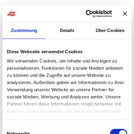
Zustimmung
Details
Über Cookies
Diese Webseite verwendet Cookies
Wir verwenden Cookies, um Inhalte und Anzeigen zu
personalisieren, Funktionen für soziale Medien anbieten
zu können und die Zugriffe auf unsere Website zu
analysieren. Außerdem geben wir Informationen zu Ihrer
Verwendung unserer Website an unsere Partner für
soziale Medien, Werbung und Analysen weiter. Unsere
Partner führen diese Informationen möglicherweise mit
weiteren Daten zusammen, die Sie ihnen bereitgestellt
haben oder die sie im Rahmen Ihrer Nutzung der Dienste
Application error: a
client
-side exception has occurred while
gesammelt haben.
Einwilligungsauswahl
Notwendig
loading
jobninja.com
(see the
browser console
for more